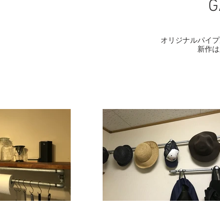
G
オリジナルパイプ
​新作