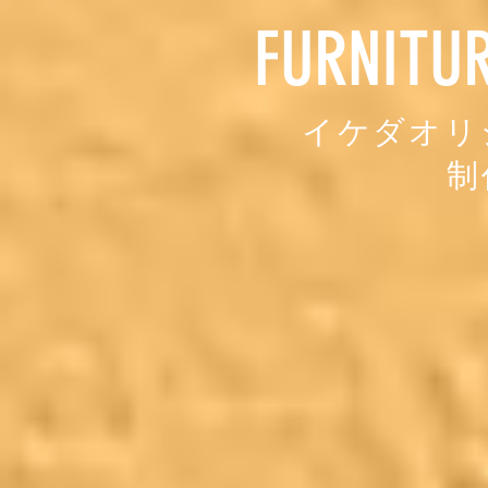
FURNITU
イケダ​オ
制