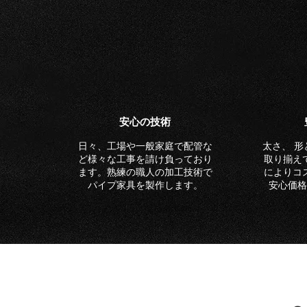
​安心の技術
​日々、工場や一般家庭で配管な
太さ、 
ど様々な工事を請け負っており
取り揃え
ます。熟練の職人の加工技術で
によりコ
パイプ家具を製作します。
安心価格