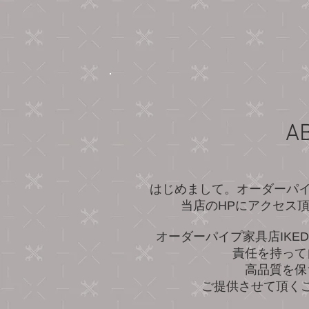
A
はじめまして。オーダーパイ
当店のHPにアクセス
オーダーパイプ家具店IKE
責任を持って
高品質を保
ご提供させて頂く